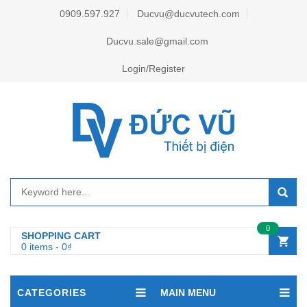
0909.597.927
Ducvu@ducvutech.com
Ducvu.sale@gmail.com
Login/Register
0
SHOPPING CART
0 items
-
0
₫
CATEGORIES
MAIN MENU