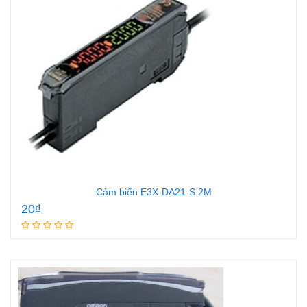
Cảm biến E3X-DA21-S 2M
20
₫
Add to cart