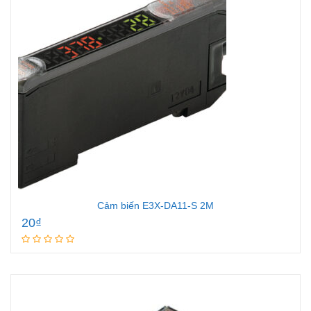
Cảm biến E3X-DA11-S 2M
20
₫
Add to cart