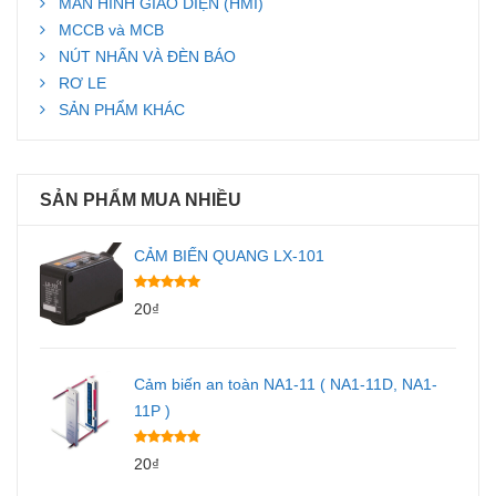
MÀN HÌNH GIAO DIỆN (HMI)
MCCB và MCB
NÚT NHẤN VÀ ĐÈN BÁO
RƠ LE
SẢN PHẨM KHÁC
SẢN PHẨM MUA NHIỀU
CẢM BIẾN QUANG LX-101
20
₫
Cảm biến an toàn NA1-11 ( NA1-11D, NA1-
11P )
20
₫