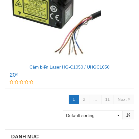
Cảm biến Laser HG-C1050 / UHGC1050
20
₫
Add to cart
1
2
…
11
Next
DANH MỤC