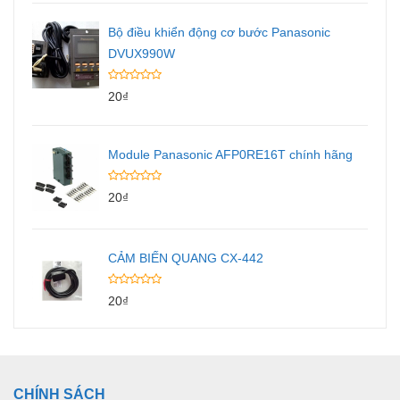
Bộ điều khiển động cơ bước Panasonic
DVUX990W
20
₫
Module Panasonic AFP0RE16T chính hãng
20
₫
CẢM BIẾN QUANG CX-442
20
₫
CHÍNH SÁCH