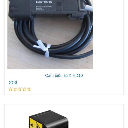
Cảm biến E3X-HD10
20
₫
Add to cart