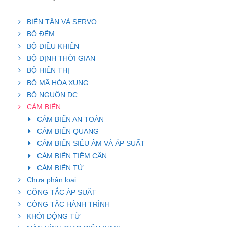
BIẾN TẦN VÀ SERVO
BỘ ĐẾM
BỘ ĐIỀU KHIỂN
BỘ ĐỊNH THỜI GIAN
BỘ HIỂN THỊ
BỘ MÃ HÓA XUNG
BỘ NGUỒN DC
CẢM BIẾN
CẢM BIẾN AN TOÀN
CẢM BIẾN QUANG
CẢM BIẾN SIÊU ÂM VÀ ÁP SUẤT
CẢM BIẾN TIỆM CẬN
CẢM BIẾN TỪ
Chưa phân loại
CÔNG TẮC ÁP SUẤT
CÔNG TẮC HÀNH TRÌNH
KHỞI ĐỘNG TỪ