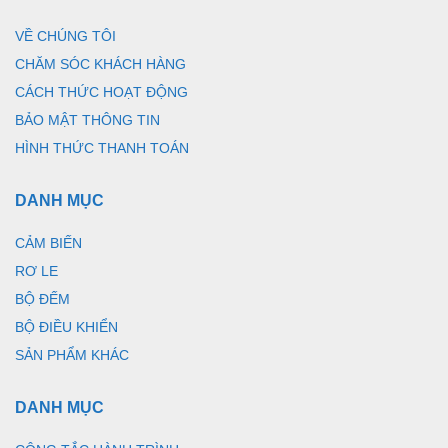
VỀ CHÚNG TÔI
CHĂM SÓC KHÁCH HÀNG
CÁCH THỨC HOẠT ĐỘNG
BẢO MẬT THÔNG TIN
HÌNH THỨC THANH TOÁN
DANH MỤC
CẢM BIẾN
RƠ LE
BỘ ĐẾM
BỘ ĐIỀU KHIỂN
SẢN PHẨM KHÁC
DANH MỤC