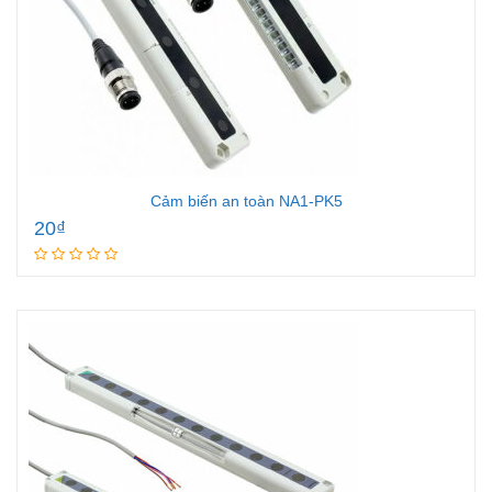
Cảm biến an toàn NA1-PK5
20
₫
Add to cart