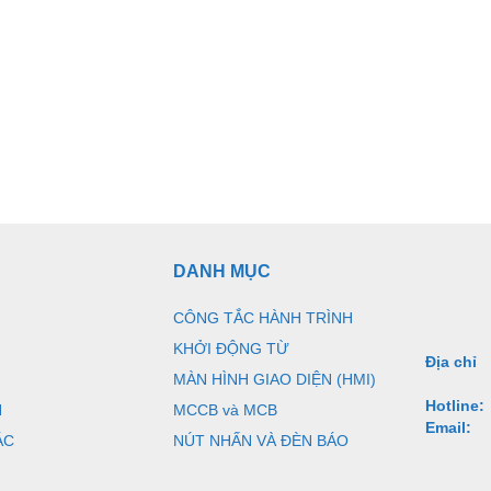
DANH MỤC
CÔNG TẮC HÀNH TRÌNH
KHỞI ĐỘNG TỪ
Địa chỉ
MÀN HÌNH GIAO DIỆN (HMI)
Hotline:
N
MCCB và MCB
Email:
ÁC
NÚT NHẤN VÀ ĐÈN BÁO