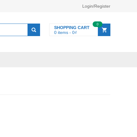
Login/Register
0
SHOPPING CART
0 items
-
0
₫