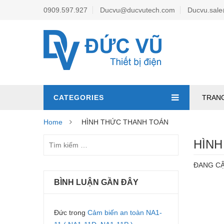
0909.597.927
Ducvu@ducvutech.com
Ducvu.sal
CATEGORIES
TRAN
Home
HÌNH THỨC THANH TOÁN
HÌNH
ĐANG C
BÌNH LUẬN GẦN ĐÂY
Đức
trong
Cảm biến an toàn NA1-