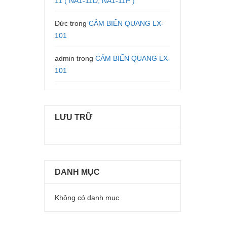
11 ( NA1-11D, NA1-11P )
Đức
trong
CẢM BIẾN QUANG LX-
101
admin
trong
CẢM BIẾN QUANG LX-
101
LƯU TRỮ
DANH MỤC
Không có danh mục