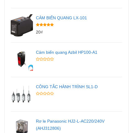
CẢM BIẾN QUANG LX-101
20
₫
Cảm biến quang Azbil HP100-A1
CÔNG TẮC HÀNH TRÌNH SL1-D
Rơ le Panasonic HJ2-L-AC220/240V
(AHJ312806)