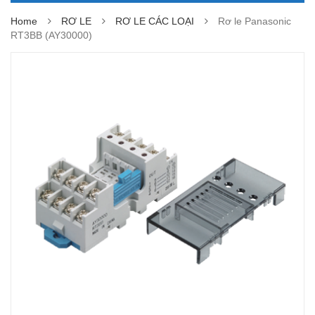
Home
RƠ LE
RƠ LE CÁC LOẠI
Rơ le Panasonic
RT3BB (AY30000)