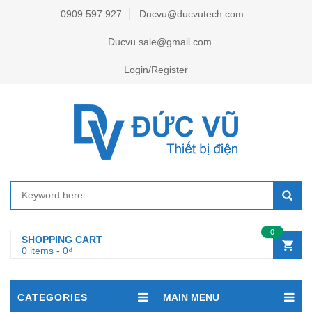
0909.597.927
Ducvu@ducvutech.com
Ducvu.sale@gmail.com
Login/Register
0
SHOPPING CART
0 items
-
0
₫
CATEGORIES
MAIN MENU