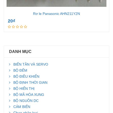
Rơ le Panasonic AHN211Y2N
20
₫
Add to cart
DANH MỤC
BIẾN TẦN VÀ SERVO
BỘ ĐẾM
BỘ ĐIỀU KHIỂN
BỘ ĐỊNH THỜI GIAN
BỘ HIỂN THỊ
BỘ MÃ HÓA XUNG
BỘ NGUỒN DC
CẢM BIẾN
Chưa phân loại