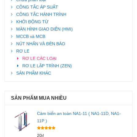
CÔNG TẮC ÁP SUẤT
CÔNG TẮC HÀNH TRÌNH
KHỞI ĐỘNG TỪ
MÀN HÌNH GIAO DIỆN (HMI)
MCCB và MCB
NÚT NHẤN VÀ ĐÈN BÁO
RƠ LE
RƠ LE CÁC LOẠI
RƠ LE LẬP TRÌNH (ZEN)
SẢN PHẨM KHÁC
SẢN PHẨM MUA NHIỀU
Cảm biến an toàn NA1-11 ( NA1-11D, NA1-
11P )
20
₫